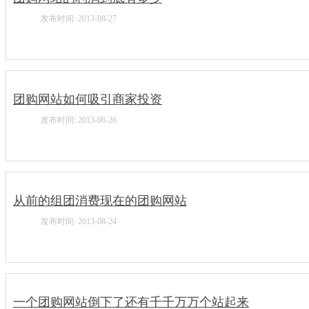
发布时间: 2013-08-27
团购网站如何吸引商家投资
发布时间: 2013-08-26
从前的组团消费现在的团购网站
发布时间: 2013-08-24
一个团购网站倒下了还有千千万万个站起来